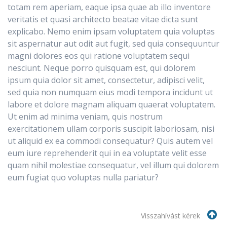
totam rem aperiam, eaque ipsa quae ab illo inventore
veritatis et quasi architecto beatae vitae dicta sunt
explicabo. Nemo enim ipsam voluptatem quia voluptas
sit aspernatur aut odit aut fugit, sed quia consequuntur
magni dolores eos qui ratione voluptatem sequi
nesciunt. Neque porro quisquam est, qui dolorem
ipsum quia dolor sit amet, consectetur, adipisci velit,
sed quia non numquam eius modi tempora incidunt ut
labore et dolore magnam aliquam quaerat voluptatem.
Ut enim ad minima veniam, quis nostrum
exercitationem ullam corporis suscipit laboriosam, nisi
ut aliquid ex ea commodi consequatur? Quis autem vel
eum iure reprehenderit qui in ea voluptate velit esse
quam nihil molestiae consequatur, vel illum qui dolorem
eum fugiat quo voluptas nulla pariatur?
Visszahívást kérek